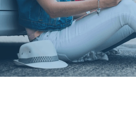
araturkosten Versicherung verlängern Sie die Garan
Ihren Gebrauchtwagen gegen sämtliche Schäden nac